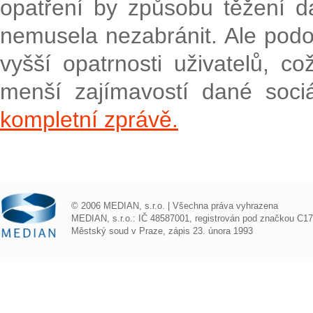
opatření by způsobu těžení da
nemusela nezabránit. Ale po
vyšší opatrnosti uživatelů, c
menší zajímavostí dané soci
kompletní zprávě.
© 2006 MEDIAN, s.r.o. | Všechna práva vyhrazena
MEDIAN, s.r.o.: IČ 48587001, registrován pod značkou C1
Městský soud v Praze, zápis 23. února 1993