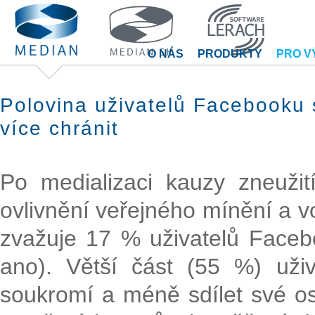
O NÁS
PRODUKTY
PRO V
Polovina uživatelů Facebooku
více chránit
Po medializaci kauzy zneužit
ovlivnění veřejného mínění a v
zvažuje 17 % uživatelů Facebo
ano). Větší část (55 %) uživ
soukromí a méně sdílet své oso