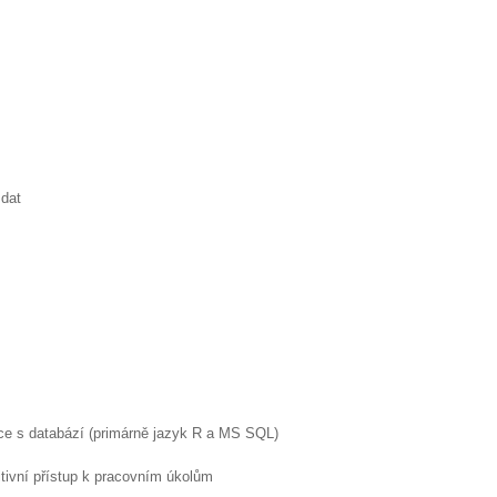
 dat
áce s databází (primárně jazyk R a MS SQL)
ozitivní přístup k pracovním úkolům