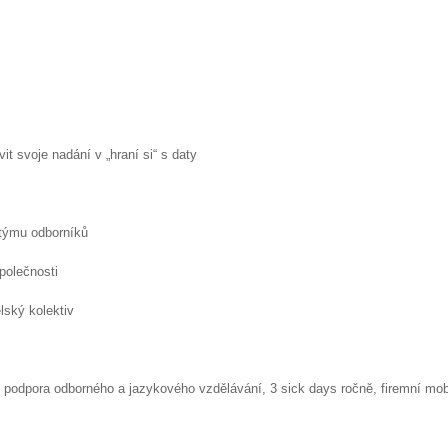
vit svoje nadání v „hraní si“ s daty
 týmu odborníků
polečnosti
lský kolektiv
dpora odborného a jazykového vzdělávání, 3 sick days ročně, firemní mobilní