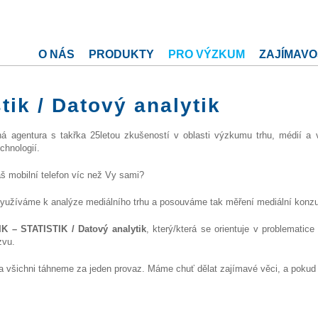
O NÁS
PRODUKTY
PRO VÝZKUM
ZAJÍMAVO
tik / Datový analytik
á agentura s takřka 25letou zkušeností v oblasti výzkumu trhu, médií 
chnologií.
š mobilní telefon víc než Vy sami?
yužíváme k analýze mediálního trhu a posouváme tak měření mediální konzu
 – STATISTIK / Datový analytik
, který/která se orientuje v problematic
zvu.
 všichni táhneme za jeden provaz. Máme chuť dělat zajímavé věci, a pokud 