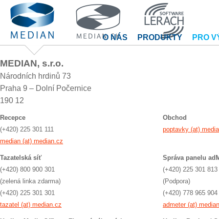
O NÁS
PRODUKTY
PRO V
MEDIAN, s.r.o.
Národních hrdinů 73
Praha 9 – Dolní Počernice
190 12
Recepce
Obchod
(+420) 225 301 111
poptavky (at) medi
median (at) median.cz
Tazatelská síť
Správa panelu adM
(+420) 800 900 301
(+420) 225 301 813
(zelená linka zdarma)
(Podpora)
(+420) 225 301 301
(+420) 778 965 904
tazatel (at) median.cz
admeter (at) media