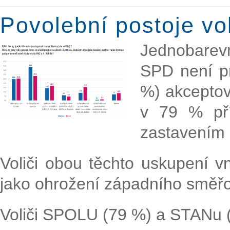
Povolební postoje v
Jednobarev
SPD není p
%) akceptov
v 79 % pří
zastavením 
Voliči obou těchto uskupení v
jako ohrožení západního směř
Voliči SPOLU (79 %) a STANu 