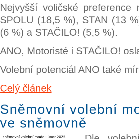
Nejvyšší voličské preference
SPOLU (18,5 %), STAN (13 %), 
(6 %) a STAČILO! (5,5 %).
ANO, Motoristé i STAČILO! oslabi
Volební potenciál ANO také mír
Celý článek
Sněmovní volební mod
ve sněmovně
Dle voleb