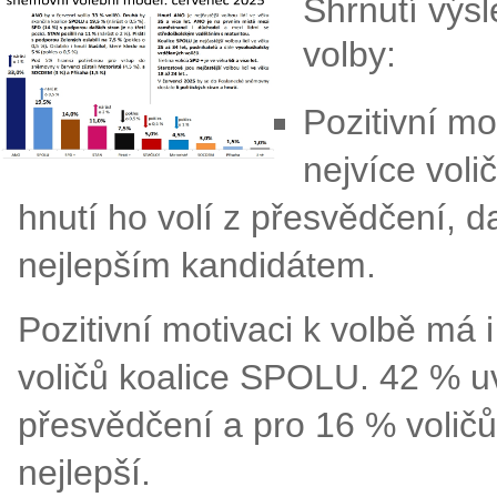
Shrnutí výs
volby:
Pozitivní mo
nejvíce voli
hnutí ho volí z přesvědčení, d
nejlepším kandidátem.
Pozitivní motivaci k volbě má 
voličů koalice SPOLU. 42 % uv
přesvědčení a pro 16 % voličů
nejlepší.