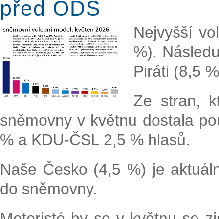
před ODS
Nejvyšší vo
%). Následu
Piráti (8,5 
Ze stran, k
sněmovny v květnu dostala po
% a KDU-ČSL 2,5 % hlasů.
Naše Česko (4,5 %) je aktuáln
do sněmovny.
Motoristé by se v květnu se 