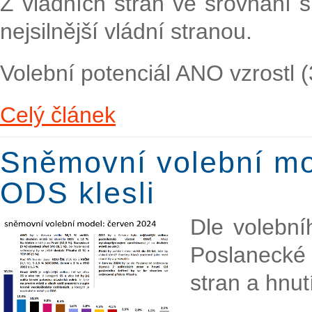
Z vládních stran ve srovnání s
nejsilnější vládní stranou.
Volební potenciál ANO vzrostl 
Celý článek
Sněmovní volební mo
ODS klesli
Dle volebn
Poslanecké
stran a hnut