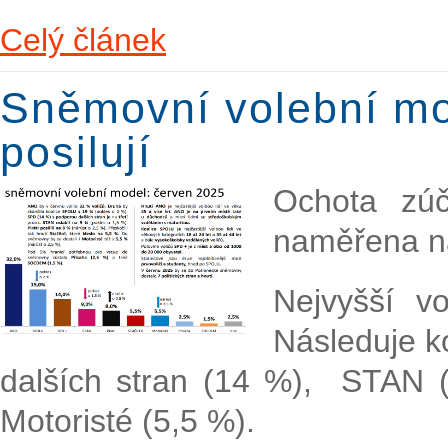
Celý článek
Sněmovní volební mod
posilují
Ochota zúč
naměřena na
Nejvyšší v
Následuje k
dalších stran (14 %), STAN (9
Motoristé (5,5 %).