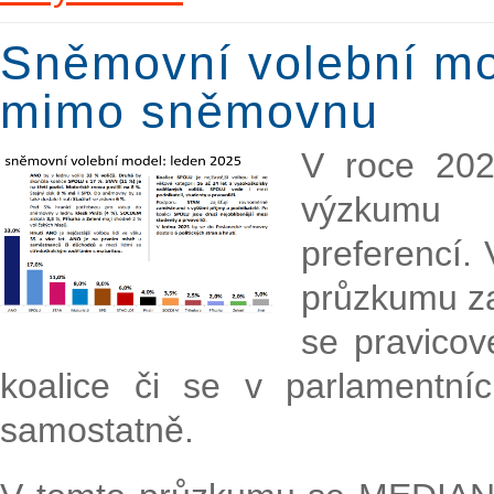
Sněmovní volební mod
mimo sněmovnu
V roce 202
výzkumu 
preferencí.
průzkumu za
se pravicov
koalice či se v parlamentní
samostatně.