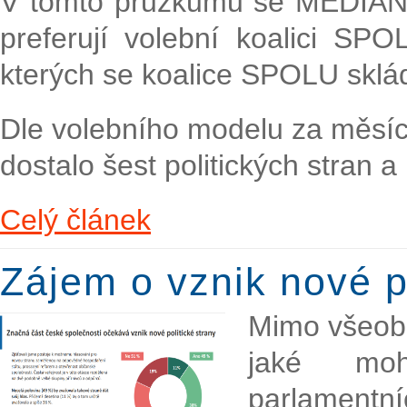
V tomto průzkumu se MEDIAN sna
preferují volební koalici SPO
kterých se koalice SPOLU sklá
Dle volebního modelu za měsí
dostalo šest politických stran a 
Celý článek
Zájem o vznik nové po
Mimo všeobe
jaké moh
parlamentníc