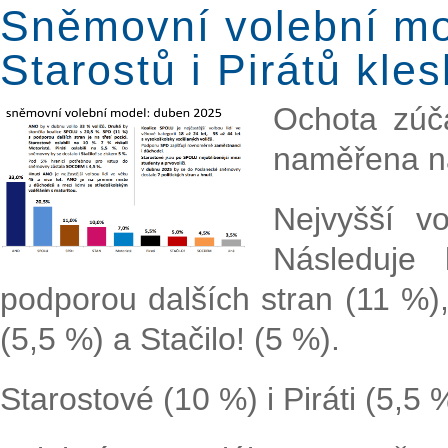
Sněmovní volební mo
Starostů i Pirátů kles
Ochota zúča
naměřena na
Nejvyšší v
Následuje
podporou dalších stran (11 %),
(5,5 %) a Stačilo! (5 %).
Starostové (10 %) i Piráti (5,5 %