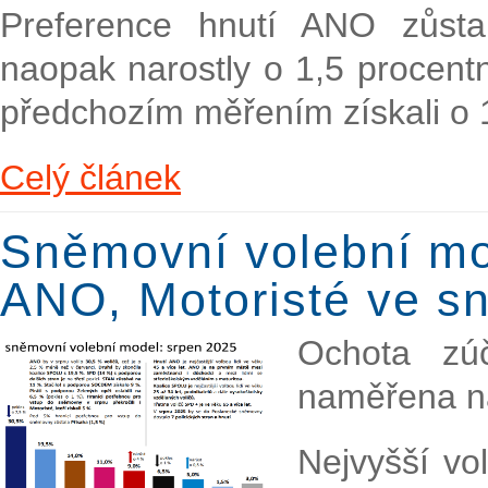
Preference hnutí ANO zůst
naopak narostly o 1,5 procen
předchozím měřením získali o 
Celý článek
Sněmovní volební mo
ANO, Motoristé ve 
Ochota zúč
naměřena na
Nejvyšší vo