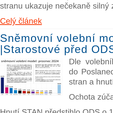
stranu ukazuje nečekaně silný 
Celý článek
Sněmovní volební mo
|Starostové před OD
Dle volebn
do Poslanec
stran a hnut
Ochota zúča
Hnutí STAN předstihlo ODS o 1