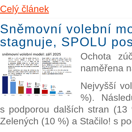
Celý článek
Sněmovní volební mo
stagnuje, SPOLU pos
Ochota zúč
naměřena na
Nejvyšší vo
%). Násle
s podporou dalších stran (13
Zelených (10 %) a Stačilo! s