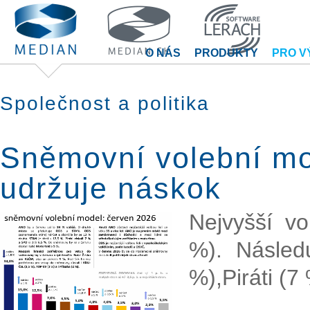
O NÁS
PRODUKTY
PRO V
Společnost a politika
Sněmovní volební mo
udržuje náskok
Nejvyšší v
%). Násled
%),Piráti (7