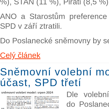
%), STAN (11 %), Piráti (8,5 %
ANO a Starostům preference ro
SPD v září ztratili.
Do Poslanecké sněmovny by se
Celý článek
Sněmovní volební mo
účast, SPD třetí
Dle voleb
do Poslanec