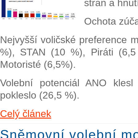
stran a hnut
Ochota zúčas
Nejvyšší voličské preference 
%), STAN (10 %), Piráti (6
Motoristé (6,5%).
Volební potenciál ANO klesl
pokleslo (26,5 %).
Celý článek
Sněmovní volební mod