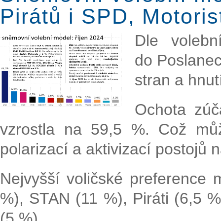
Pirátů i SPD, Motori
Dle voleb
do Poslanec
stran a hnut
Ochota zúča
vzrostla na 59,5 %. Což může
polarizací a aktivizací postojů 
Nejvyšší voličské preference
%), STAN (11 %), Piráti (6,5 
(5 %).