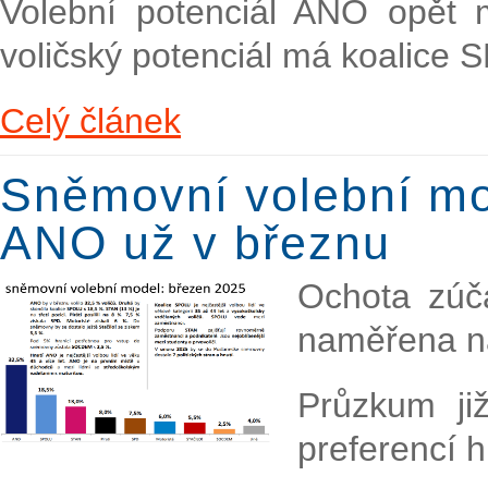
Volební potenciál ANO opět 
voličský potenciál má koalice 
Celý článek
Sněmovní volební mo
ANO už v březnu
Ochota zúča
naměřena na
Průzkum již
preferencí 