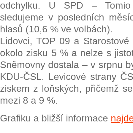
odchylku. U SPD – Tomio
sledujeme v posledních měsící
hlasů (10,6 % ve volbách).
Lidovci, TOP 09 a Starostové 
okolo zisku 5 % a nelze s jisto
Sněmovny dostala – v srpnu by
KDU-ČSL. Levicové strany Č
ziskem z loňských, přičemž s
mezi 8 a 9 %.
Grafiku a bližší informace
najde