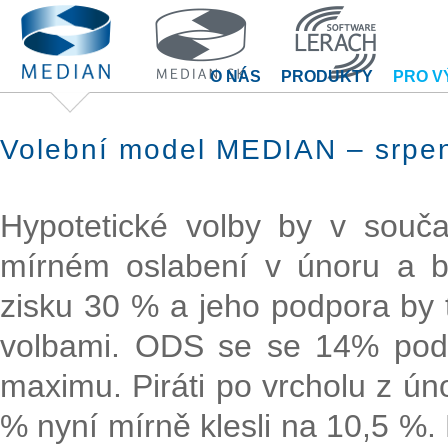
O NÁS
PRODUKTY
PRO V
Volební model MEDIAN – srpe
Hypotetické volby by v souč
mírném oslabení v únoru a b
zisku 30 % a jeho podpora by 
volbami. ODS se se 14% pod
maximu. Piráti po vrcholu z ún
% nyní mírně klesli na 10,5 %. 