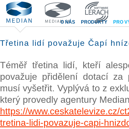
O NÁS
PRODUKTY
PRO V
Třetina lidí považuje Čapí hní
Téměř třetina lidí, kteří ale
považuje přidělení dotací za
musí vyšetřit. Vyplývá to z exk
který provedly agentury Medi
https://www.ceskatelevize.cz/
tretina-lidi-povazuje-capi-hni