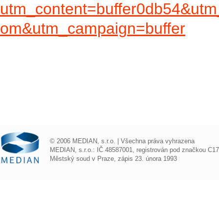
utm_content=buffer0db54&utm
om&utm_campaign=buffer
© 2006 MEDIAN, s.r.o. | Všechna práva vyhrazena
MEDIAN, s.r.o.: IČ 48587001, registrován pod značkou C1
Městský soud v Praze, zápis 23. února 1993