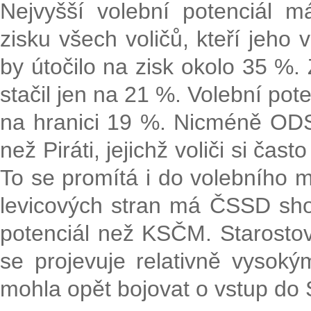
Nejvyšší volební potenciál 
zisku všech voličů, kteří jeho 
by útočilo na zisk okolo 35 %.
stačil jen na 21 %. Volební po
na hranici 19 %. Nicméně ODS
než Piráti, jejichž voliči si čast
To se promítá i do volebního m
levicových stran má ČSSD shod
potenciál než KSČM. Starostov
se projevuje relativně vysok
mohla opět bojovat o vstup do