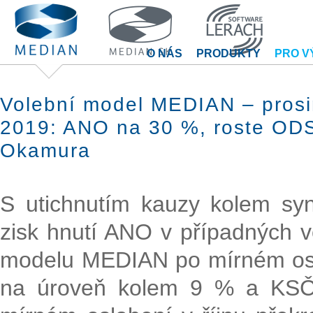
O NÁS
PRODUKTY
PRO V
Volební model MEDIAN – prosi
2019: ANO na 30 %, roste ODS
Okamura
S utichnutím kauzy kolem sy
zisk hnutí ANO v případných v
modelu MEDIAN po mírném osla
na úroveň kolem 9 % a KSČ