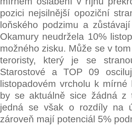
mírném oslabení v říjnu překr
pozici nejsilnější opoziční stra
loňského podzimu a zůstávaj
Okamury neudržela 10% listop
možného zisku. Může se v tom
teroristy, který je se stra
Starostové a TOP 09 oscilu
listopadovém vrcholu k mírné 
by se aktuálně sice žádná z 
jedná se však o rozdíly na ú
zároveň mají potenciál 5% pod