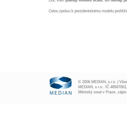
Lidí, kteří
plánují volební účast
, ale
nemají j
Celou zprávu k prezidentskému modelu prohlíž
© 2006 MEDIAN, s.r.o. | Vše
MEDIAN, s.r.o.: IČ 48587001
Městský soud v Praze, zápis