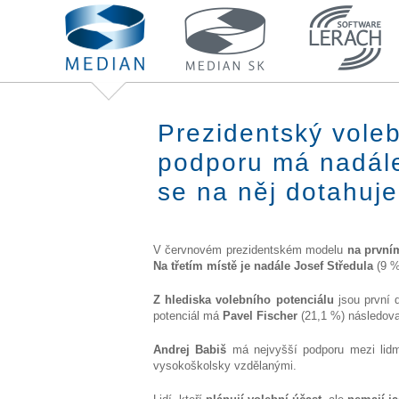
Prezidentský vole
podporu má nadále
se na něj dotahuje
V červnovém prezidentském modelu
na první
Na třetím místě je nadále
Josef Středula
(9 
Z hlediska volebního potenciálu
jsou první
potenciál má
Pavel Fischer
(21,1 %) následo
Andrej Babiš
má nejvyšší podporu mezi lid
vysokoškolsky vzdělanými.