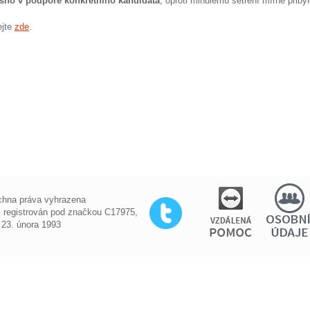
asno v podpoře konkrétního kandidáta
, oproti minulému šetření mírně přiby
ejte
zde
.
chna práva vyhrazena
, registrován pod značkou C17975,
 23. února 1993