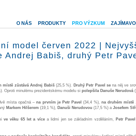
O NÁS
PRODUKTY
PRO VÝZKUM
ZAJÍMAVO
bní model červen 2022 | Nejvyš
 Andrej Babiš, druhý Petr Pav
m místě zůstává Andrej Babiš
(25,5 %).
Druhý Petr Pavel se
na něj ve sr
%). Oproti minulému prezidentskému modelu si
polepšila Danuše Nerudová
 dvě místa opačná –
na prvním je Petr Pavel
(34,4 %),
na druhém místě 
vaný
Markem Hilšerem
(19,1 %),
Danuši Nerudovou
(17,5 %) a
Josefem Stř
mi
ve věku 65 let a více
a lidmi jen se základním vzděláním,
Petr Pave