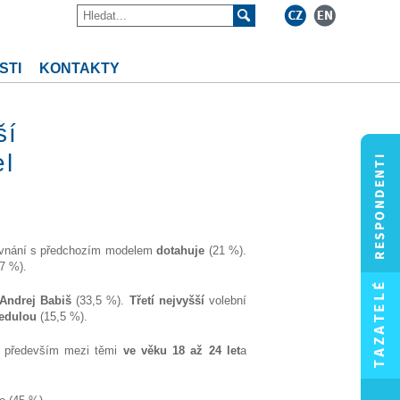
STI
KONTAKTY
ší
el
ovnání s předchozím modelem
dotahuje
(21 %).
(7 %).
Andrej Babiš
(33,5 %).
Třetí nejvyšší
volební
edulou
(15,5 %).
l
především mezi těmi
ve věku 18 až 24 let
a