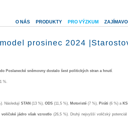
O NÁS
PRODUKTY
PRO VÝZKUM
ZAJÍMAVO
model prosinec 2024 |Starosto
do Poslanecké sněmovny dostalo šest politických stran a hnutí
.
61 %.
). Následují
STAN
(13 %),
ODS
(11,5 %),
Motoristé
(7 %),
Piráti
(6 %)
a
K
 voličské jádro však vzrostlo
(26,5 %). Druhý nejvyšší voličský potenciá