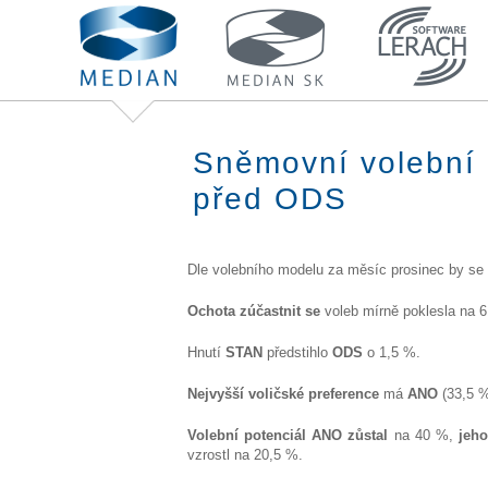
Sněmovní volební 
před ODS
Dle volebního modelu za měsíc prosinec by se
Ochota zúčastnit se
voleb mírně poklesla na 
Hnutí
STAN
předstihlo
ODS
o 1,5 %.
Nejvyšší voličské preference
má
ANO
(33,5 %
Volební potenciál ANO zůstal
na
40 %,
jeho
vzrostl na 20,5 %.