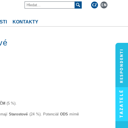
STI
KONTAKTY
vé
SČM
(5 %).
l mají
Starostové
(24 %). Potenciál
ODS
mírně