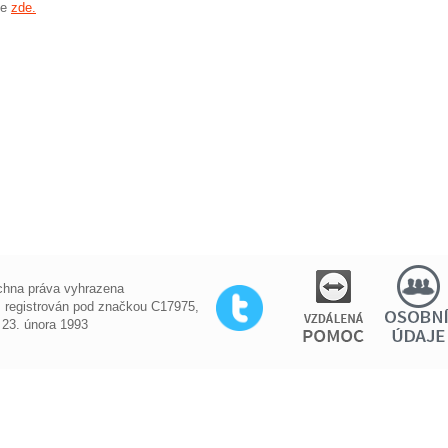
te
zde.
chna práva vyhrazena
, registrován pod značkou C17975,
 23. února 1993