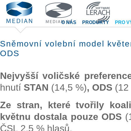
O NÁS
PRODUKTY
PRO V
Sněmovní volební model květe
ODS
Nejvyšší voličské preferen
hnutí
STAN
(14,5 %)
, ODS
(12
Ze stran, které tvořily k
květnu dostala pouze ODS
(
ČSL 2,5 % hlasů.